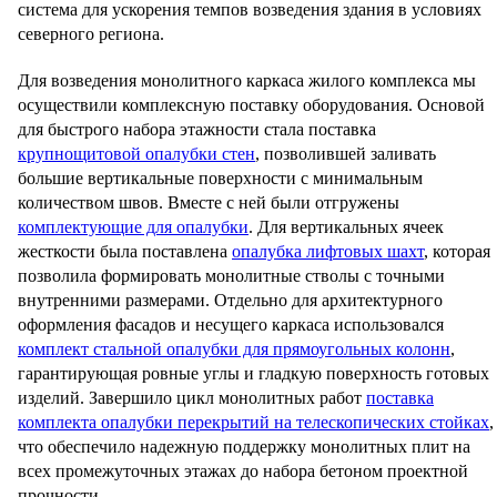
система для ускорения темпов возведения здания в условиях
северного региона.
Для возведения монолитного каркаса жилого комплекса мы
осуществили комплексную поставку оборудования. Основой
для быстрого набора этажности стала поставка
крупнощитовой опалубки стен
, позволившей заливать
большие вертикальные поверхности с минимальным
количеством швов. Вместе с ней были отгружены
комплектующие для опалубки
. Для вертикальных ячеек
жесткости была поставлена
опалубка лифтовых шахт
, которая
позволила формировать монолитные стволы с точными
внутренними размерами. Отдельно для архитектурного
оформления фасадов и несущего каркаса использовался
комплект стальной опалубки для прямоугольных колонн
,
гарантирующая ровные углы и гладкую поверхность готовых
изделий. Завершило цикл монолитных работ
поставка
комплекта опалубки перекрытий на телескопических стойках
,
что обеспечило надежную поддержку монолитных плит на
всех промежуточных этажах до набора бетоном проектной
прочности.