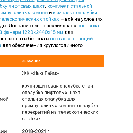
бку лифтовых шахт
,
комплект стальной
рямоугольных колонн
и
комплект опалубки
телескопических стойках
— всё на условиях
ды. Дополнительно реализована
поставка
й фанеры 1220х2440х18 мм
для
оверхности бетона и
поставка станций
а
для обеспечения круглогодичного
Значение
ЖК «Нью Тайм»
крупнощитовая опалубка стен,
опалубка лифтовых шахт,
емой
стальная опалубка для
прямоугольных колонн, опалубка
перекрытий на телескопических
стойках
ции
2018-2021 г.