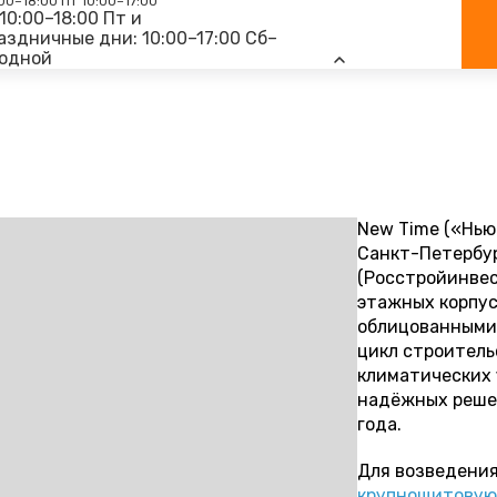
00–18:00
Пт 10:00–17:00
10:00–18:00 Пт и
аздничные дни: 10:00–17:00 Сб–
ходной
New Time («Нью
Санкт-Петербур
(Росстройинвест
этажных корпус
облицованными
цикл строительс
климатических 
надёжных решен
года.
Для возведения
крупнощитовую 