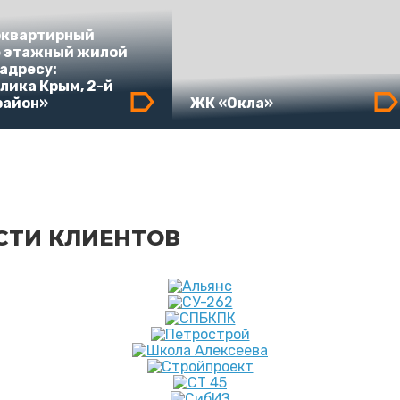
оквартирный
е этажный жилой
 адресу:
лика Крым, 2-й
район»
ЖК «Окла»
СТИ КЛИЕНТОВ