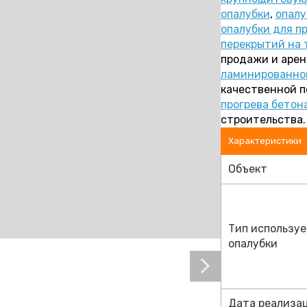
опалубки
,
опалу
опалубки для п
перекрытий на 
продажи и арен
ламинированно
качественной п
прогрева бетон
строительства.
Характеристики
Объект
Тип использу
опалубки
Дата реализа