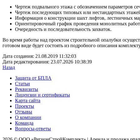
Чертеж подвального этажа с обозначением параметров се
Чертеж последующих типовых или нестандартных этажей
Информация о конструкции шахт лифтов, лестничных м
Ориентировочный график проведения монолитных работ с
Очередность и последовательность захваток.
Во время работы над проектом строительной опалубки осуществ
готовом виде будет состоять из подробного описания комплек
Дата создания:
21.08.2019 11:32:03
Дата редактирования:
23.07.2026 10:38:39
Назад
Защита от БПЛА
Статьи
Реквизиты
Лицензии и сертификаты
Карта сайта
Проекты
Отзывы
О компании
Команда
Вопросы-ответы
2026 © ООО «РегионСтройКомплект» | Аренда и продажа опал