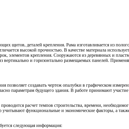
ующих щитов, деталей крепления. Рама изготавливается из поло
тличается высокой прочностью. В качестве материала используе
порок, элементов крепления. Сооружаются из деревянных и плас
з вертикально и горизонтально размещаемых панелей. Применя
я позволяет создавать чертеж опалубки в графическом измере
гласно параметрам будущего здания. В работе принимают участие
роводится расчет темпов строительства, времени, необходимого
р учитывают функциональные и экономические факторы, а такж
ебуется следующая информация: