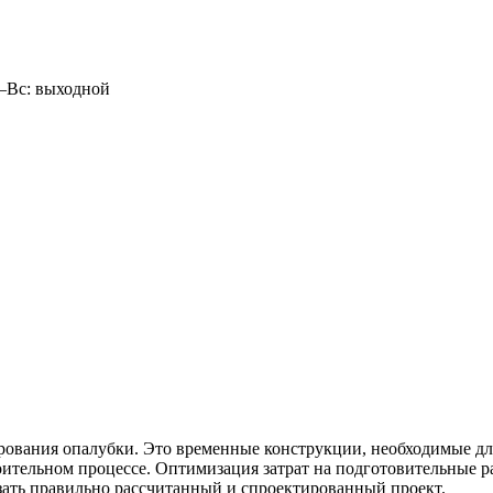
б–Вс: выходной
рования опалубки. Это временные конструкции, необходимые дл
оительном процессе. Оптимизация затрат на подготовительные р
азать правильно рассчитанный и спроектированный проект.