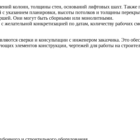
чений колонн, толщины стен, оснований лифтовых шахт. Также 
 с указанием планировки, высоты потолков и толщины перекры
аршей. Они могут быть сборными или монолитными.
 желательной конкретизацией по датам, количеству рабочих сме
ляются сверки и консультации с инженером заказчика. Это обес
тующих элементов конструкции, чертежей для работы на строит
убочного и строительного оборудования