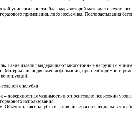
рской универсальности, благодаря которой материал и технолог
оразового применения, либо несъемная. После застывания бето
таль. Такие изделия выдерживают многотонные нагрузки с мини
о. Материал не подвержен деформации, при необходимости ремон
 конструкций.
ительной опалубки:
к – поверхностная уязвимость и относительно невысокий урове
горазового использования.
. Обычно такая опалубка изготавливается по специальным шаб