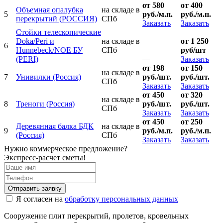
от 580
от 400
Объемная опалубка
на складе в
5
руб./м.п.
руб./м.п.
перекрытий
(РОССИЯ)
СПб
Заказать
Заказать
Стойки телескопические
Doka/Peri и
на складе в
от 1 250
6
Hunnebeck/NOE БУ
СПб
руб/шт
(PERI)
—
Заказать
от 198
от 150
на складе в
7
Унивилки
(Россия)
руб./шт.
руб./шт.
СПб
Заказать
Заказать
от 450
от 320
на складе в
8
Треноги
(Россия)
руб./шт.
руб./шт.
СПб
Заказать
Заказать
от 450
от 250
Деревянная балка БДК
на складе в
9
руб./м.п.
руб./м.п.
(Россия)
СПб
Заказать
Заказать
Нужно коммерческое предложение?
Экспресс-расчет сметы!
Отправить заявку
Я согласен на
обработку персональных данных
Сооружение плит перекрытий, пролетов, кровельных